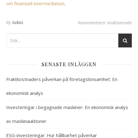
om finansiell intermediation
.
för
By
lukas
Kommentarer inaktiverade
SENASTE INLÄGGEN
Fraktkostnaders påverkan på företagslönsamhet: En
ekonomisk analys
Investeringar i begagnade maskiner: En ekonomisk analys
av maskinauktioner
ESG-investeringar: Hur hållbarhet påverkar